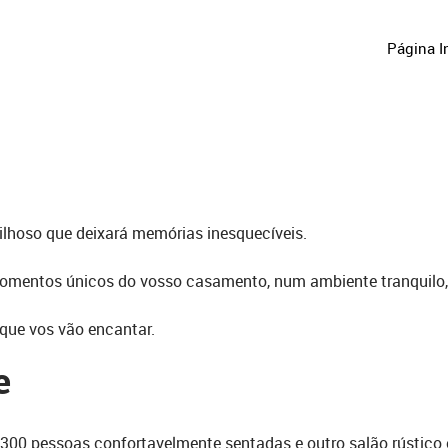
Página In
lhoso que deixará memórias inesquecíveis.
momentos únicos do vosso casamento, num ambiente tranquilo, 
que vos vão encantar.
e
00 pessoas confortavelmente sentadas e outro salão rústico o