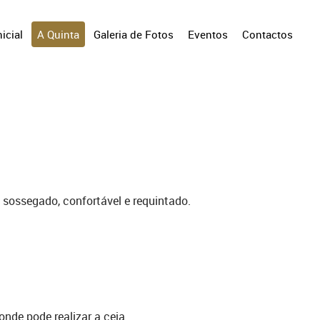
icial
A Quinta
Galeria de Fotos
Eventos
Contactos
sossegado, confortável e requintado.
nde pode realizar a ceia.